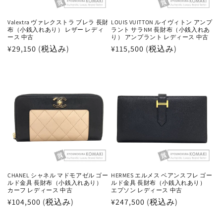
Valextra ヴァレクストラ ブレラ 長財
LOUIS VUITTON ルイヴィトン アンプ
布（小銭入れあり） レザー レディ
ラント サラNM 長財布（小銭入れあ
ース 中古
り） アンプラント レディース 中古
通
¥29,150 (税込み)
通
¥115,500 (税込み)
常
常
価
価
格
格
CHANEL シャネル マドモアゼル ゴー
HERMES エルメス ベアンスフレ ゴー
ルド金具 長財布（小銭入れあり）
ルド金具 長財布（小銭入れあり）
カーフ レディース 中古
エプソン レディース 中古
通
¥104,500 (税込み)
通
¥247,500 (税込み)
常
常