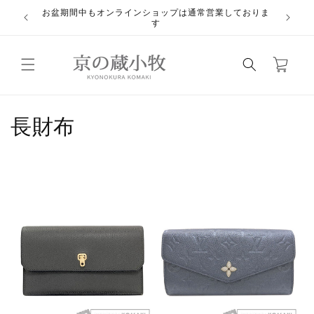
コンテ
お盆期間中もオンラインショップは通常営業しておりま
ンツに
悪質業
す
進む
カ
ー
ト
コ
長財布
レ
ク
シ
ョ
ン
: