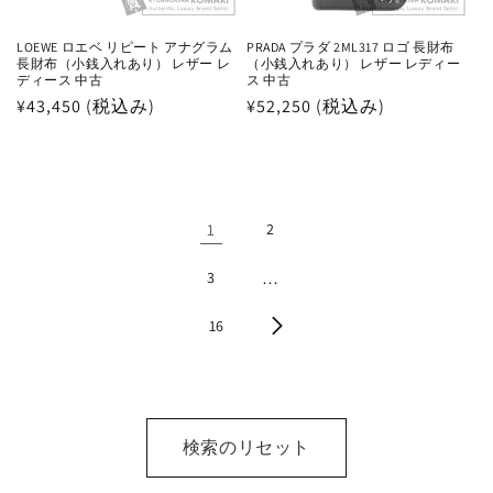
LOEWE ロエベ リピート アナグラム
PRADA プラダ 2ML317 ロゴ 長財布
長財布（小銭入れあり） レザー レ
（小銭入れあり） レザー レディー
ディース 中古
ス 中古
通
¥43,450 (税込み)
通
¥52,250 (税込み)
常
常
価
価
格
格
1
2
3
…
16
検索のリセット