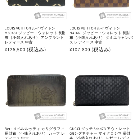
LOUIS VUITTON ルイヴィトン
LOUIS VUITTON ルイヴィトン
M80481 ジッピー・ウォレット 長財
N41661 ジッピー・ウォレット 長財
布（小銭入れあり） アンプラント
布（小銭入れあり） ダミエキャンバ
レディース 中古
ス レディース 中古
通
¥126,500 (税込み)
通
¥107,800 (税込み)
常
常
価
価
格
格
Berluti ベルルッティ カリグラフィ
GUCCI グッチ 544473 アウトレット
長財布（小銭入れあり） カーフ レ
GGシグネチャー マイクロシマ 長財
ディース 中古
布（小銭入れあり） レザー レディ