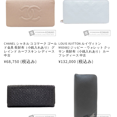
CHANEL シャネル ココマーク ゴール
LOUIS VUITTON ルイヴィトン
ド金具 長財布（小銭入れあり） グ
M83682 ジッピー・ウォレット クッ
レインド カーフスキン レディース
サン 長財布（小銭入れあり） カー
中古
フ レディース 中古
通
¥68,750 (税込み)
通
¥132,000 (税込み)
常
常
価
価
格
格