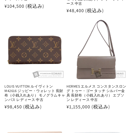
ース 中古
通
¥104,500 (税込み)
通
¥48,400 (税込み)
常
常
価
価
格
格
LOUIS VUITTON ルイヴィトン
HERMES エルメス コンスタンスロン
M42616 ジッピー・ウォレット 長財
グ トゥー・ゴー タッチ シルバー金
布（小銭入れあり） モノグラムキャ
具 長財布（小銭入れあり） エプソ
ンバス レディース 中古
ン レディース 中古
通
¥98,450 (税込み)
通
¥1,155,000 (税込み)
常
常
価
価
格
格