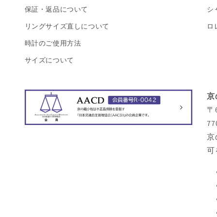
保証・返品について
シ
リングサイズ直しについて
ロ
時計のご使用方法
サイズについて
京
〒
77
京
可