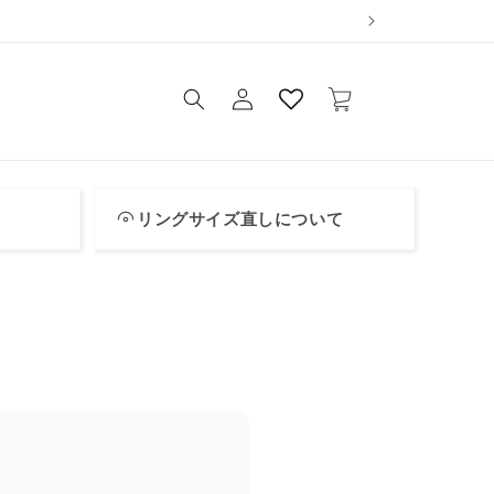
ロ
カ
グ
ー
イ
ト
ン
リングサイズ直しについて