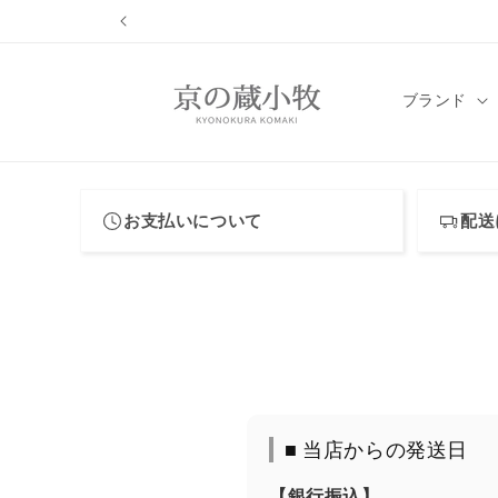
コンテ
ンツに
進む
ブランド
お支払いについて
配送
■ 当店からの発送日
【銀行振込】