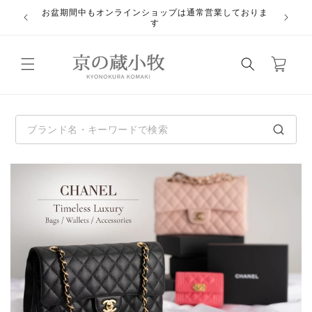
コンテ
お盆期間中もオンラインショップは通常営業しておりま
ンツに
悪質業
す
進む
カ
ー
ト