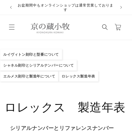
コンテ
お盆期間中もオンラインショップは通常営業しておりま
ンツに
悪質業
す
進む
カ
ー
ト
ルイヴィトン刻印と型番について
シャネル刻印とシリアルナンバーについて
エルメス刻印と製造年について
ロレックス製造年表
ロレックス 製造年表
シリアルナンバーとリファレンスナンバー