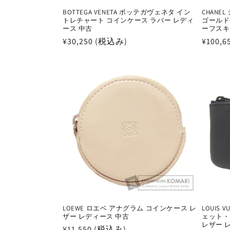
BOTTEGA VENETA ボッテガヴェネタ イン
CHANE
トレチャート コインケース ラバー レディ
ゴールド
ース 中古
ーフスキ
通
¥30,250 (税込み)
通
¥100,
常
常
価
価
格
格
LOEWE ロエベ アナグラム コインケース レ
LOUIS 
ザー レディース 中古
ェット・
レザー 
通
¥11,550 (税込み)