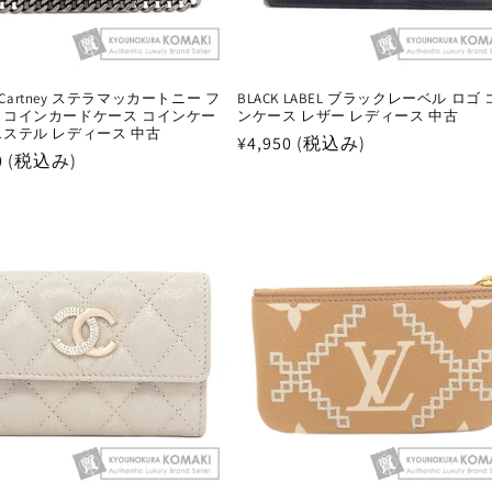
 McCartney ステラマッカートニー フ
BLACK LABEL ブラックレーベル ロゴ
 コインカードケース コインケー
ンケース レザー レディース 中古
エステル レディース 中古
通
¥4,950 (税込み)
50 (税込み)
常
価
格