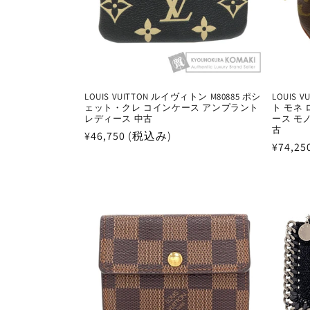
ン
:
LOUIS VUITTON ルイヴィトン M80885 ポシ
LOUIS 
ェット・クレ コインケース アンプラント
ト モネ
レディース 中古
ース モ
古
通
¥46,750 (税込み)
通
¥74,2
常
常
価
価
格
格