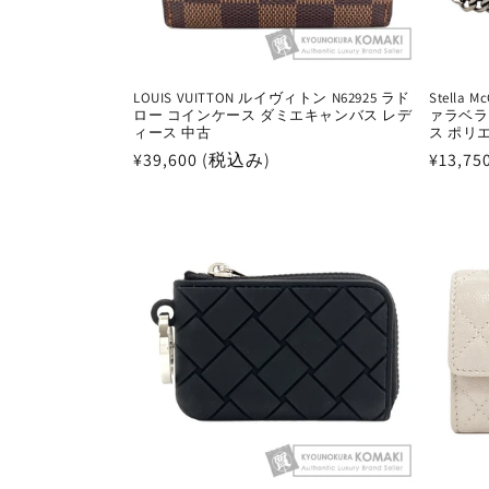
LOUIS VUITTON ルイヴィトン N62925 ラド
Stella
ロー コインケース ダミエキャンバス レデ
ァラベラ
ィース 中古
ス ポリ
通
¥39,600 (税込み)
通
¥13,7
常
常
価
価
格
格