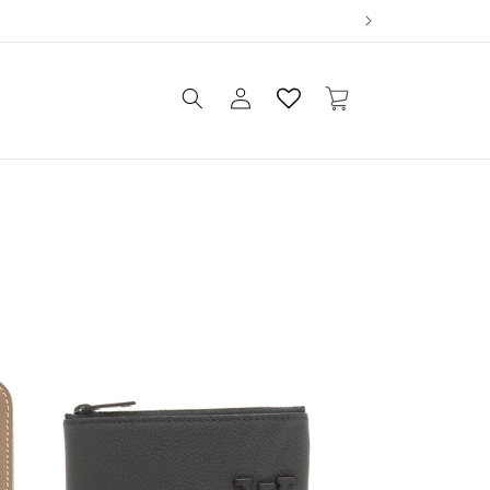
ロ
カ
グ
ー
イ
ト
ン