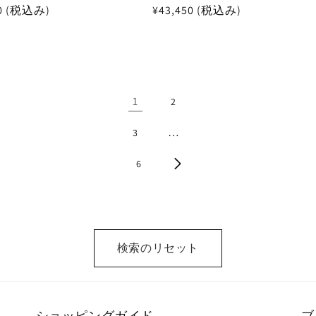
50 (税込み)
通
¥43,450 (税込み)
常
価
格
1
2
…
3
6
検索のリセット
ショッピングガイド
ブ