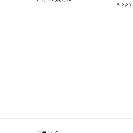
通
¥52,2
常
常
価
価
格
格
ブランド