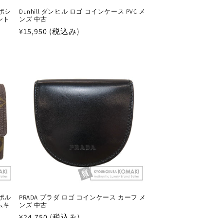
 ポシ
Dunhill ダンヒル ロゴ コインケース PVC メ
ント
ンズ 中古
通
¥15,950 (税込み)
常
価
格
 ポル
PRADA プラダ ロゴ コインケース カーフ メ
ムキ
ンズ 中古
通
¥24,750 (税込み)