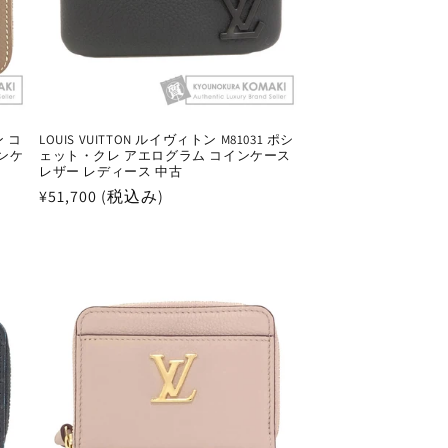
ン コ
LOUIS VUITTON ルイヴィトン M81031 ポシ
ンケ
ェット・クレ アエログラム コインケース
レザー レディース 中古
通
¥51,700 (税込み)
常
価
格