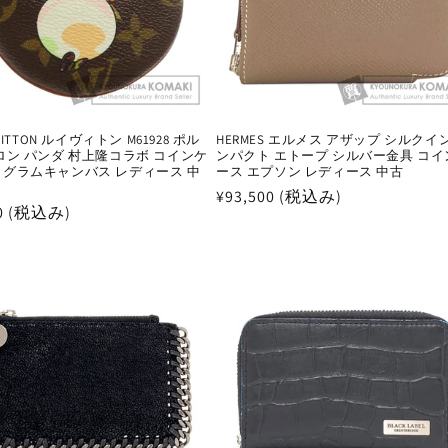
VUITTON ルイヴィトン M61928 ポル
HERMES エルメス アザップ シルクイ
 ロン パンダ 村上隆コラボ コインケ
ンパクト エトープ シルバー金具 コイ
ノグラムキャンバス レディース 中
ース エプソン レディース 中古
通
¥93,500 (税込み)
50 (税込み)
常
価
格