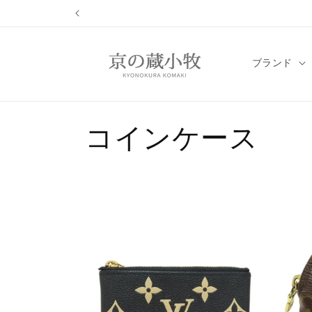
コンテ
ンツに
進む
ブランド
コ
コインケース
レ
ク
シ
ョ