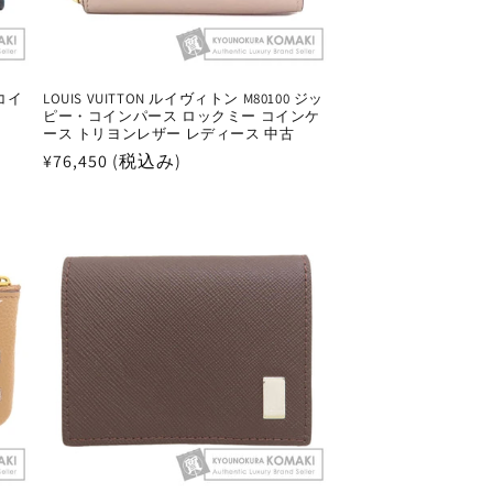
 コイ
LOUIS VUITTON ルイヴィトン M80100 ジッ
ピー・コインパース ロックミー コインケ
ース トリヨンレザー レディース 中古
通
¥76,450 (税込み)
常
価
格