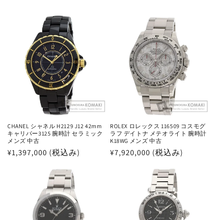
CHANEL シャネル H2129 J12 42mm
ROLEX ロレックス 116509 コスモグ
キャリバー3125 腕時計 セラミック
ラフ デイトナ メテオライト 腕時計
メンズ 中古
K18WG メンズ 中古
通
¥1,397,000 (税込み)
通
¥7,920,000 (税込み)
常
常
価
価
格
格