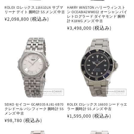
ROLEX ロレックス 116610LN サブマ
HARRY WINSTON ハリーウィンスト
リーナ デイト 腕時計 SS メンズ 中古
ン OCEABI42WW002 オーシャン バイ
レトログラード ダイヤモンド 腕時
通
¥2,098,800 (税込み)
計 K18WG メンズ 中古
常
通
¥3,498,000 (税込み)
価
常
格
価
格
SEIKO セイコー GCAR035 8J81-6B70
ROLEX ロレックス 16600 シードゥエ
クレドール パシフィーク 腕時計 SS
ラー 腕時計 SS メンズ 中古
メンズ 中古
通
¥1,595,000 (税込み)
通
¥98,780 (税込み)
常
常
価