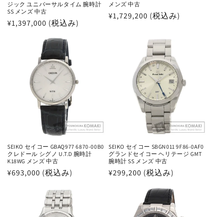
ジック ユニバーサルタイム 腕時計
メンズ 中古
SS メンズ 中古
通
¥1,729,200 (税込み)
通
¥1,397,000 (税込み)
常
常
価
価
格
格
SEIKO セイコー GBAQ977 6870-00B0
SEIKO セイコー SBGN011 9F86-0AF0
クレドール シグノ U.T.D 腕時計
グランドセイコー ヘリテージ GMT
K18WG メンズ 中古
腕時計 SS メンズ 中古
通
¥693,000 (税込み)
通
¥299,200 (税込み)
常
常
価
価
格
格