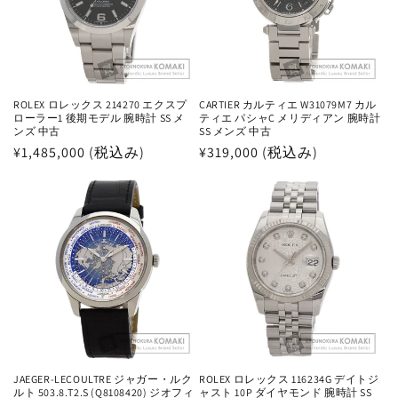
ROLEX ロレックス 214270 エクスプ
CARTIER カルティエ W31079M7 カル
ローラー1 後期モデル 腕時計 SS メ
ティエ パシャC メリディアン 腕時計
ンズ 中古
SS メンズ 中古
通
¥1,485,000 (税込み)
通
¥319,000 (税込み)
常
常
価
価
格
格
JAEGER-LECOULTRE ジャガー・ルク
ROLEX ロレックス 116234G デイトジ
ルト 503.8.T2.S (Q8108420) ジオフィ
ャスト 10P ダイヤモンド 腕時計 SS