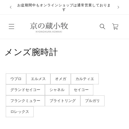
コンテ
お盆期間中もオンラインショップは通常営業しておりま
ンツに
悪質業
す
進む
カ
ー
ト
コ
メンズ腕時計
レ
ク
ウブロ
エルメス
オメガ
カルティエ
シ
グランドセイコー
シャネル
セイコー
ョ
フランクミュラー
ブライトリング
ブルガリ
ン
ロレックス
: