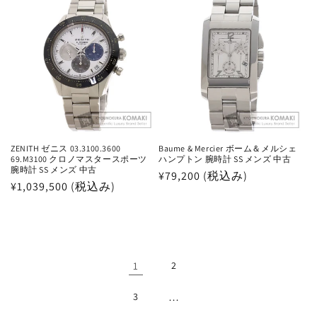
価
格
格
ZENITH ゼニス 03.3100.3600
Baume & Mercier ボーム＆メルシェ
69.M3100 クロノマスタースポーツ
ハンプトン 腕時計 SS メンズ 中古
腕時計 SS メンズ 中古
通
¥79,200 (税込み)
通
¥1,039,500 (税込み)
常
常
価
価
格
格
1
2
3
…