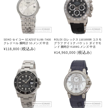
SEIKO セイコー GCAZ057 8J86-7A00
ROLEX ロレックス 116589BR コスモ
クレドール 腕時計 SS メンズ 中古
グラフ デイトナ バケット ダイヤモ
ンド 腕時計 K18WG メンズ 中古
通
¥118,800 (税込み)
通
¥14,960,000 (税込み)
常
常
価
価
格
格